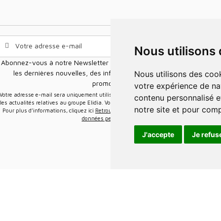
Nous utilisons
Abonnez-vous à notre Newsletter pour recevoir nos nouvelles offres,
les dernières nouvelles, des informations sur les ventes et les
Nous utilisons des cookies et d'autres technologies de suivi pour améliorer
promotions.
votre expérience de na
e-mail sera uniquement utilisée pour vous envoyer des informations sur
contenu personnalisé et
les actualités relatives au groupe Elidia. Vous pouvez vous désinscrire à tout moment.
notre site et pour com
Pour plus d’informations, cliquez ici
Retrouvez ici notre politique de protection de vos
données personnelles
.
J'accepte
Je refus