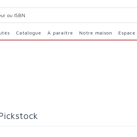
utés
Catalogue
À paraître
Notre maison
Espace
 Pickstock