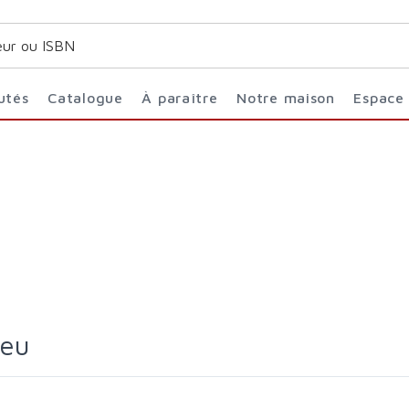
utés
Catalogue
À paraître
Notre maison
Espace
ieu