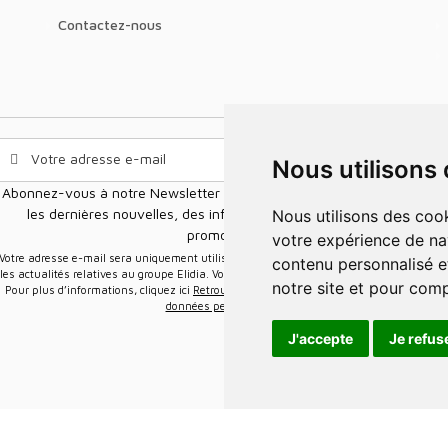
Contactez-nous
Nous utilisons
Abonnez-vous à notre Newsletter pour recevoir nos nouvelles offres,
les dernières nouvelles, des informations sur les ventes et les
Nous utilisons des cookies et d'autres technologies de suivi pour améliorer
promotions.
votre expérience de na
e-mail sera uniquement utilisée pour vous envoyer des informations sur
contenu personnalisé et
les actualités relatives au groupe Elidia. Vous pouvez vous désinscrire à tout moment.
notre site et pour com
Pour plus d’informations, cliquez ici
Retrouvez ici notre politique de protection de vos
données personnelles
.
J'accepte
Je refus