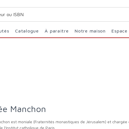
utés
Catalogue
À paraître
Notre maison
Espace
mée Manchon
 l'Institut catholique de Paris.