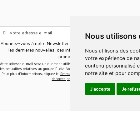
Nous utilisons
Abonnez-vous à notre Newsletter pour recevoir nos nouvelles offres,
les dernières nouvelles, des informations sur les ventes et les
Nous utilisons des cookies et d'autres technologies de suivi pour améliorer
promotions.
votre expérience de na
e-mail sera uniquement utilisée pour vous envoyer des informations sur
contenu personnalisé et
les actualités relatives au groupe Elidia. Vous pouvez vous désinscrire à tout moment.
notre site et pour com
Pour plus d’informations, cliquez ici
Retrouvez ici notre politique de protection de vos
données personnelles
.
J'accepte
Je refus