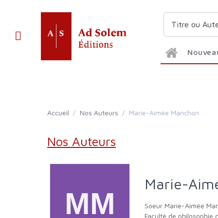
Nouvea
Accueil
/
Nos Auteurs
/
Marie-Aimée Manchon
Nos Auteurs
Marie-Ai
Soeur Marie-Aimée Manchon est moniale (Fraternités monastiques de Jérusalem) et chargée d'enseignement au Collège des Bernardins et à la
Faculté de philosophie de