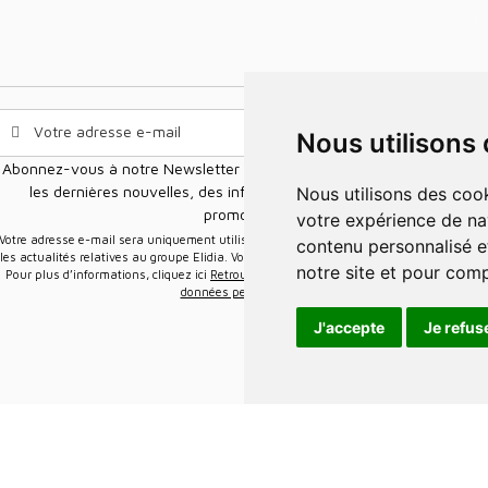
Nous utilisons
Abonnez-vous à notre Newsletter pour recevoir nos nouvelles offres,
les dernières nouvelles, des informations sur les ventes et les
Nous utilisons des cookies et d'autres technologies de suivi pour améliorer
promotions.
votre expérience de na
e-mail sera uniquement utilisée pour vous envoyer des informations sur
contenu personnalisé et
les actualités relatives au groupe Elidia. Vous pouvez vous désinscrire à tout moment.
notre site et pour com
Pour plus d’informations, cliquez ici
Retrouvez ici notre politique de protection de vos
données personnelles
.
J'accepte
Je refus