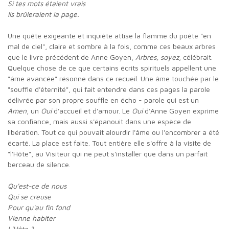
Si tes mots étaient vrais
Ils brûleraient la page.
Une quête exigeante et inquiète attise la flamme du poète "en
mal de ciel", claire et sombre à la fois, comme ces beaux arbres
que le livre précédent de Anne Goyen,
Arbres, soyez
, célébrait.
Quelque chose de ce que certains écrits spirituels appellent une
"âme avancée" résonne dans ce recueil. Une âme touchée par le
"souffle d'éternité", qui fait entendre dans ces pages la parole
délivrée par son propre souffle en écho - parole qui est un
Amen
, un
Oui
d'accueil et d'amour. Le
Oui
d'Anne Goyen exprime
sa confiance, mais aussi s'épanouit dans une espèce de
libération. Tout ce qui pouvait alourdir l'âme ou l'encombrer a été
écarté. La place est faite. Tout entière elle s'offre à la visite de
"l'Hôte", au Visiteur qui ne peut s'installer que dans un parfait
berceau de silence.
Qu'est-ce de nous
Qui se creuse
Pour qu'au fin fond
Vienne habiter
L'Hôte ?