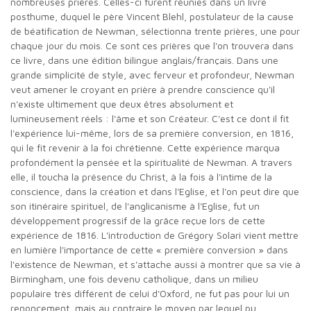
nombreuses prières. Celles-ci furent réunies dans un livre
posthume, duquel le père Vincent Blehl, postulateur de la cause
de béatification de Newman, sélectionna trente prières, une pour
chaque jour du mois. Ce sont ces prières que l'on trouvera dans
ce livre, dans une édition bilingue anglais/français. Dans une
grande simplicité de style, avec ferveur et profondeur, Newman
veut amener le croyant en prière à prendre conscience qu'il
n'existe ultimement que deux êtres absolument et
lumineusement réels : l'âme et son Créateur. C'est ce dont il fit
l'expérience lui-même, lors de sa première conversion, en 1816,
qui le fit revenir à la foi chrétienne. Cette expérience marqua
profondément la pensée et la spiritualité de Newman. A travers
elle, il toucha la présence du Christ, à la fois à l'intime de la
conscience, dans la création et dans l'Eglise, et l'on peut dire que
son itinéraire spirituel, de l'anglicanisme à l'Eglise, fut un
développement progressif de la grâce reçue lors de cette
expérience de 1816. L'introduction de Grégory Solari vient mettre
en lumière l'importance de cette « première conversion » dans
l'existence de Newman, et s'attache aussi à montrer que sa vie à
Birmingham, une fois devenu catholique, dans un milieu
populaire très différent de celui d'Oxford, ne fut pas pour lui un
renoncement, mais au contraire le moyen par lequel pu