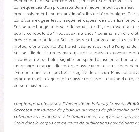
événements de septembre 2001, Philibert Secretan voit les
conséquences d'un processus durant lequel le politique s'est
progressivement soumis aux impératifs de l'économique. Contr
conditions exigeantes, presque héroïques, de notre liberté polit
Suisse a échangé un ersatz de souveraineté, ne laissant à la 
que la conquête de " nouveaux marchés " comme manière d'êt
présente au monde. La Suisse, serve et souveraine : la servitud
moteur d'une volonté d'affranchissement qui est à l'origine de 
Suisse. Elle doit le redevenir aujourd'hui. Mais la souveraineté à
recouvrer ne peut plus signifier un splendide isolement ou une
imaginaire autarcie. Elle implique association et interdépendan
l'Europe, dans le respect et l'intégrité de chacun. Mais auparav
avant tout, elle exige que la Suisse retrouve sa raison d'être, l
de son existence.
Longtemps professeur à l'Université de Fribourg (Suisse),
Philib
Secretan
est l'auteur de plusieurs ouvrages de philosophie politi
collabore en ce moment à la traduction en français des oeuvres
Stein dont le corpus est en cours de publications aux éditions A