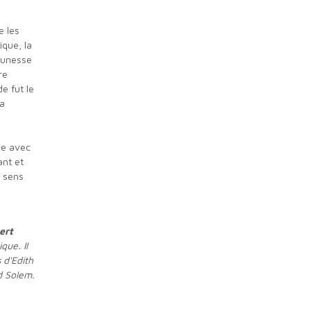
e les
ique, la
jeunesse
re
e fut le
la
ce avec
ant et
e sens
ert
que. Il
 d'Edith
d Solem.